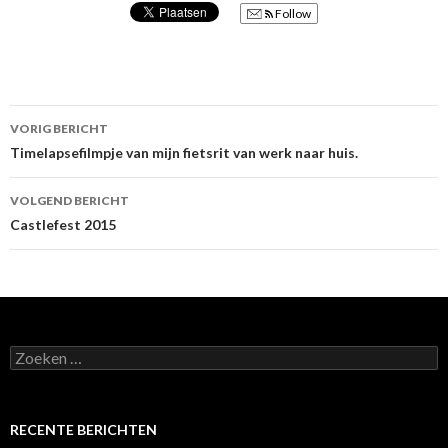
Follow
VORIG BERICHT
Berichtnavigatie
Timelapsefilmpje van mijn fietsrit van werk naar huis.
VOLGEND BERICHT
Castlefest 2015
Z
o
e
k
e
RECENTE BERICHTEN
n