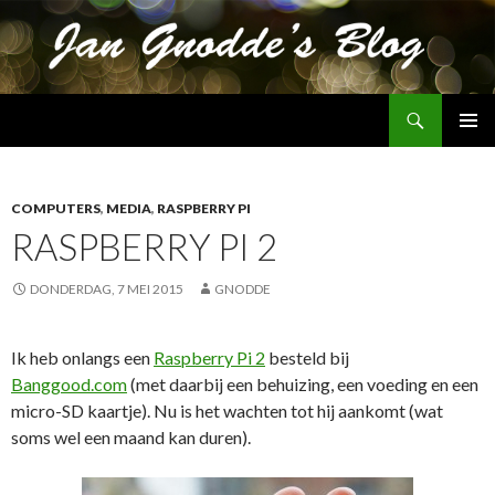
Zoeken
Jan Gnodde's Blog
SPRING
PRIMAI
NAAR
MENU
INHOUD
COMPUTERS
,
MEDIA
,
RASPBERRY PI
RASPBERRY PI 2
DONDERDAG, 7 MEI 2015
GNODDE
Ik heb onlangs een
Raspberry Pi 2
besteld bij
Banggood.com
(met daarbij een behuizing, een voeding en een
micro-SD kaartje). Nu is het wachten tot hij aankomt (wat
soms wel een maand kan duren).